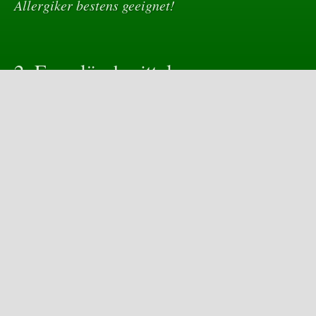
Allergiker bestens geeignet!
2. Feuerlöschmittel
Zu den 100%ig biologischen Feuerlöschmittel
folgen später noch sehr interessante
Informationen.
Zulassungstests sind in der Abschlussphase.
3. Agrar
Zu den 100%ig biologischen Agrar-Zusätzen
folgen später noch sehr interessante